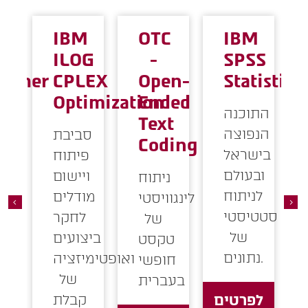
ius
IBM
OTC
IBM
ic
ILOG
-
SPSS
lisher
CPLEX
Open-
Statistics
Optimization
Ended
התוכנה
ת
Text
הנפוצה
ח
סביבת
Coding
בישראל
לה
פיתוח
ובעולם
ד
ויישום
ניתוח
לניתוח
מור
מודלים
לינגוויסטי
סטטיסטי
בל
לחקר
של
של
כ
ביצועים
טקסט
נתונים.
ם
ואופטימיזציה
חופשי
של
ל
בעברית
לפרטים
קבלת