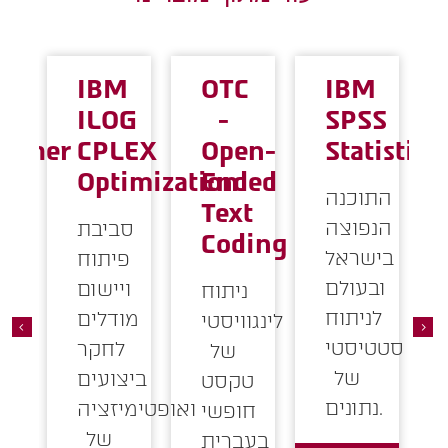
tical
Genius
IBM
OTC
I
ss
Magic
ILOG
-
S
ol
Publisher
CPLEX
Open-
St
Optimization
Ended
נה
תוכנה
Text
צה
חכמה
סביבת
סטט
Coding
אל
להפקת
פיתוח
לם
דוחות
ויישום
ניתוח
וח
מורכבים
מודלים
לינגוויסטי
טי
בלחיצת
לחקר
של
ל
כפתור
ביצועים
טקסט
ואופטימיזציה
חופשי
של
לפרטים
בעברית