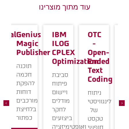
עוד מתוך מוצרינו
istical
Genius
IBM
OTC
cess
Magic
ILOG
-
trol
Publisher
CPLEX
Open-
C)
Optimization
Ended
תוכנה
Text
חכמה
סביבת
סטטיסט
Coding
להפקת
פיתוח
ו
דוחות
ויישום
א
ניתוח
מורכבים
מודלים
לינגוויסטי
בלחיצת
לחקר
של
כפתור
ביצועים
טקסט
ואופטימיזציה
ל
חופשי